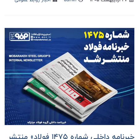
27 ارديبهشت 1405
admin
اخبار روابط عمومی
خبرنامه داخلی شماره ١۴٧۵ فولاد» منتشر