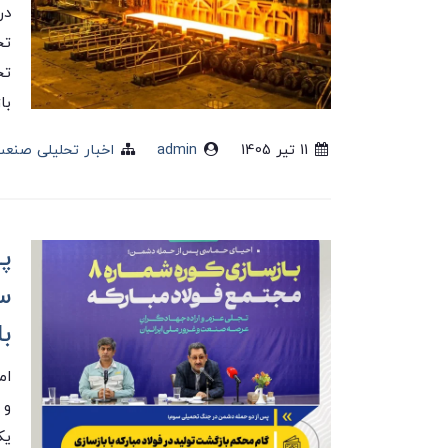
تخ
تخ
با
11 تير 1405
admin
اخبار تحلیلی صنعت
پ
س
ب
یک