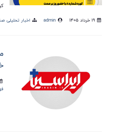
کر
19 خرداد 1405
admin
اخبار تحلیلی صن
م
خبر
فو