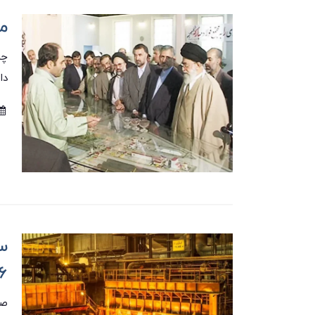
م
چر
دا
سق
۶