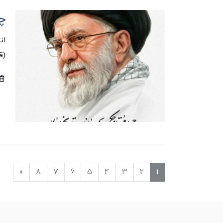
چه
ان
(ق
»
8
7
6
5
4
3
2
1