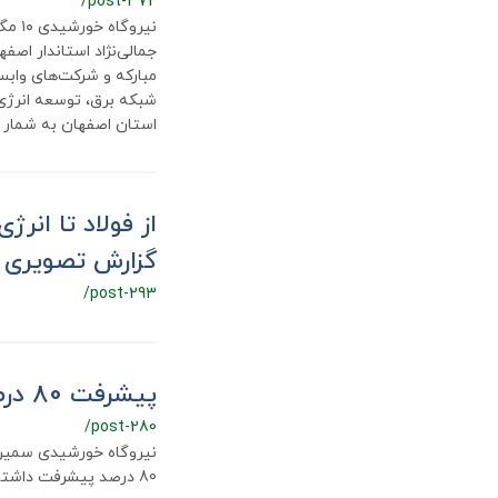
/post-372
نیرو
جمالی‌نژاد استاندار اصف
مبارکه و شرکت‌های وابست
شبکه برق، توسعه انرژی
استان اصفهان به شمار م
از فولاد تا انرژ
گزارش تصویری )
/post-293
پیشرفت 80 درصدی نیروگاه خورشیدی سمیرم
/post-280
نیروگاه خورشیدی سمیرم 
80 درصد پیشرفت داشته است.