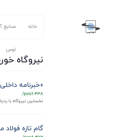
خانه
صنایع آه
توس
نیروگاه خو
«خبرنامه داخلی شماره 1477 فول
/post-438
نخستین نیروگاه با ردیا
گام تازه فولاد م