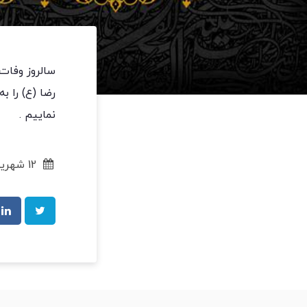
سالروز وفات
رضا (ع) را 
نماییم .
12 شهریور 1403