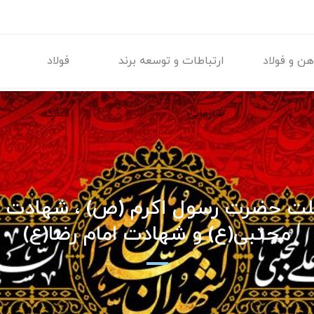
ن و فولاد
ارتباطات و توسعه برند
فولاد
سازمانی
مبارکه
ت حضرت رسول اکرم (ص) ، شهادت 
مجتبی(ع) و شهادت امام رضا(ع)