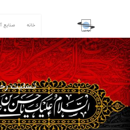
خانه
صنایع آه
توس
تسلیت رحل