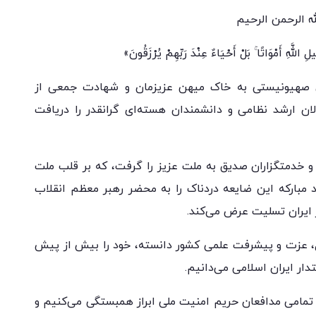
ه الرحمن الرحیم
اللَّهِ أَمْوَاتًا ۚ بَلْ أَحْیَاءٌ عِنْدَ رَبِّهِمْ یُرْزَقُونَ»
کش صهیونیستی به خاک میهن عزیزمان و شهادت جمعی از
ان ارشد نظامی و دانشمندان هسته‌ای گرانقدر را دریافت
و خدمتگزاران صدیق به ملت عزیز را گرفت، که بر قلب ملت
اد مبارکه این ضایعه دردناک را به محضر رهبر معظم انقلاب
 ایران تسلیت عرض می‌کند.
ل، عزت و پیشرفت علمی کشور دانسته، خود را بیش از پیش
ار ایران اسلامی می‌دانیم.
 تمامی مدافعان حریم امنیت ملی ابراز همبستگی می‌کنیم و