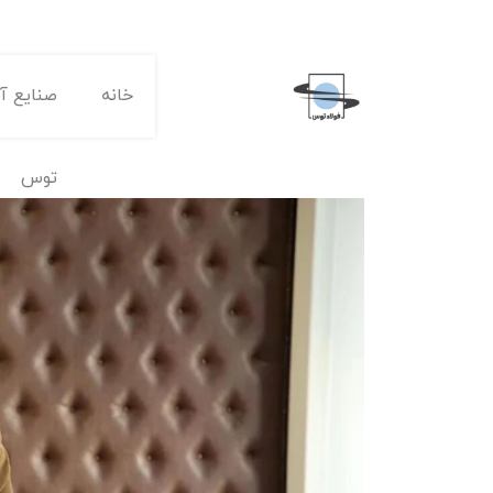
خانه
صنایع آه
توس