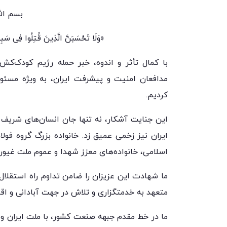
بسم الل
«وَلَا تَحْسَبَنَّ الَّذِینَ قُتِلُوا فِی سَبِیلِ 
با کمال تأثر و اندوه، خبر حمله رژیم کودک‌
مدافعان امنیت و پیشرفت ایران، به ویژه مسئول
کردیم.
این جنایت آشکار، نه تنها جان انسان‌های شریف 
ایران نیز زخمی عمیق زد. خانواده بزرگ گروه فول
اسلامی، خانواده‌های معزز شهدا و عموم ملت غیور
ما شهادت این عزیزان را ضامن تداوم راه استقلا
متعهد به خدمتگزاری و تلاش در جهت آبادانی و اقتد
ما در خط مقدم جبهه صنعت کشور، با ملت ایران و