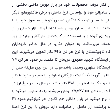
در کنار عرضه محصولات خود در بازار بورس داخلی بخشی از
 صادراتی خود را براساس نرخ داخلی و برخی فاکتورهای دیگر
ابتی با سایر تولید کنندگان تعیین کرده و محصول خود را با
د.اما در این میان برخی واسطه‌ها فولاد بازار داخلی را از
ی کرده و با استفاده از کارت‌های بازرگانی اجاره‌ای زیر
هدف می‌رسانند. به عنوان مثال، در حال حاضر خریداران
تاجیکستان ادعا دارند میلگرد ایرانی را در مرز خانقاه تاجیکستان با نرخ هر تن ۴۶۵ دلار تحویل می‌گیرند. این
در حالی است که هزینه حمل ریلی هر تن میلگرد از ایستگاه شهید مطهری فریمان تا مقصد در حدود هر تن ٧۴
نی این میلگرد باید با نرخ ۳۹۱ دلار به ایستگاه مطهری رسیده باشد.خوب در این بین هزینه حمل از
درب کارخانه تا ایستگاه مطهری و همچنین هزینه اظهار آن با یک کارت بازرگانی اجاره‌ای را هم در حدود ۱۰ دلار
بابت هر تن در نظر می‌گیریم؛ پس این میلگرد باید درب کارخانه هر تن ۳۸۱ دلار باشد. در حال حاضر نرخ ارز در
سامانه حدود ۶٧ هزار تومان است و با این نرخ ۳۸۱ دلار معادل ۲۵,۵۲۷,۰۰۰ تومان می‌شود یا به عبارتی میلگرد با
نرخ هر کیلو ٢۵۵٢٧ تومان. این در حالی است که نرخ میلگرد در بازار داخلی هم اکنون هر کیلوگرم حدود ۳۱
به برگشت ارز حاصل از صادرات دارد فروش با این نرخ اصلا