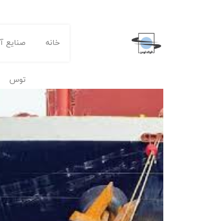
خانه
صنایع آه
توس