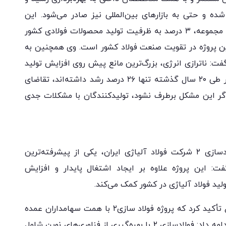
ه و حتی به بازارهای بین‌المللی نیز صادر می‌شود. این
تولیدکننده فولاد خاطرنشان کرد که با افتتاح این مجموعه، ۳ درصد به ظرفیت تولید محصولات فولادی کشور
 پروژه در تقویت صنعت فولاد کشور است. وی همچنین به
فت: ناترازی انرژی، بزرگ‌ترین مانع پیش روی افزایش تولید
در صنعت فولاد است. درحالی‌که نیروگاه‌های کشور طی ۲۰ سال گذشته تنها ۲۶ درصد رشد داشته‌اند، تقاضای
گر این مشکل برطرف نشود، تولیدکنندگان با مشکلات جدی
محمد کمال‌زاده با اشاره به این موضوع که فولادسازی ۲ شرکت فولاد آلیاژی ایران، یکی از پیشرفته‌ترین
ت: این پروژه علاوه بر ایجاد اشتغال پایدار و افزایش
لید فولاد آلیاژی در کشور کمک می‌کند.
مدیرعامل شرکت فولاد آلیاژی ایران بر این موضوع تأکید کرد که پروژه فولاد سازی۲ با همت سهامداران عمده
واعضای هیات مدیره به چرخه اقتصاد برگشته و ادامه داد: فولادسازی ۲ با بهره‌گیری از فناوری‌های نوین شامل