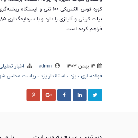
فراهم کرده است.
13 بهمن 1403
admin
اخبار تحلیل
فولادسازی
یزد
استاندار یزد
ریاست مجلس شور
دسترسی سریع به وبسایت
با ما 