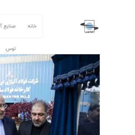
خانه
صنایع آه
توس