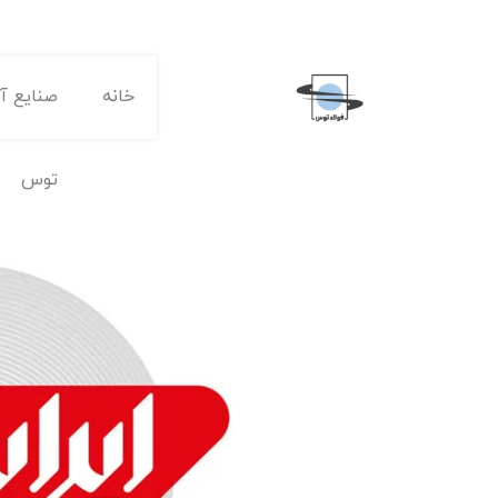
خانه
صنایع آه
توس