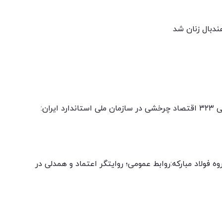
ندبال زنان شد
فردین اسکافی، رئیس کمیته متناظر ملی ۳۲۳ اقتصاد چرخشی در سازمان ملی استاندارد ایران:
روه فولاد مبارکه:روابط عمومی؛ روایتگر اعتماد و همدلی در