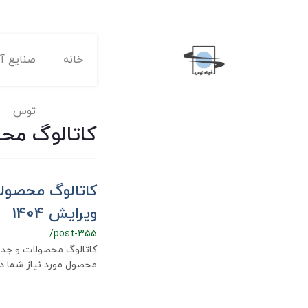
خانه
صنایع آه
توس
کاتالوگ مح
کاتالوگ محصولا
ویرایش 1404
/post-355
محصول مورد نیاز شما در