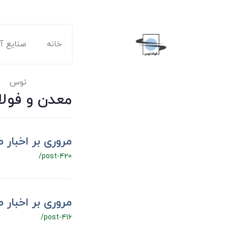
خانه
صنایع آه
توس
معدن و فولا
مروری بر اخبار صنعت، 
/post-420
مروری بر اخبار صنعت،
/post-416