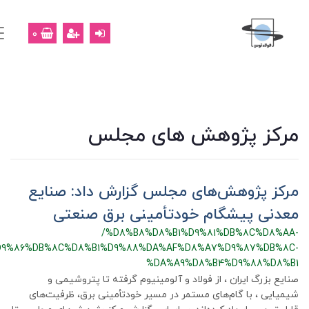
0
رکز پژوهش های مجلس
رکز پژوهش‌های مجلس گزارش داد: صنایع
عدنی پیشگام خودتأمینی برق صنعتی
/%D8%B8%D8%B1%D9%81%DB%8C%D8%AA
%D9%86%DB%8C%D8%B1%D9%88%DA%AF%D8%A7%D9%87%DB%8C
%DA%A9%D8%B4%D9%88%D8%B
نایع بزرگ ایران ، از فولاد و آلومینیوم گرفته تا پتروشیمی و
یمیایی ، با گام‌های مستمر در مسیر خودتأمینی برق، ظرفیت‌های