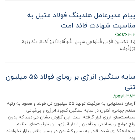
پیام مدیرعامل هلدینگ فولاد متیل به
مناسبت شهادت قائد امت
/post-404
وَ لا تَحْسَبَنَّ الَّذِينَ قُتِلُوا فِي سَبِيلِ اللَّـهِ أَمْواتاً بَلْ أَحْياءٌ عِنْدَ رَبِّهِمْ
يُرْزَقُونَبه ‌
سایه سنگین انرژی بر رویای فولاد ۵۵ میلیون
تنی
/post-383
آرمان دستیابی به ظرفیت تولید ۵۵ میلیون تن فولاد و صعود به رتبه
هفتم جهانی، اکنون در سایه سنگین کمبود انرژی و بی‌ثباتی
سیاست‌های ارزی قرار گرفته است. این گزارش نشان می‌دهد که بدون
رفع موانع زیرساختی و تأمین پایدار انرژی، این ظرفیت‌های عظیم
سرمایه‌گذاری شده، قادر به نفس کشیدن در بستر واقعی بازار نخواهند
بود.