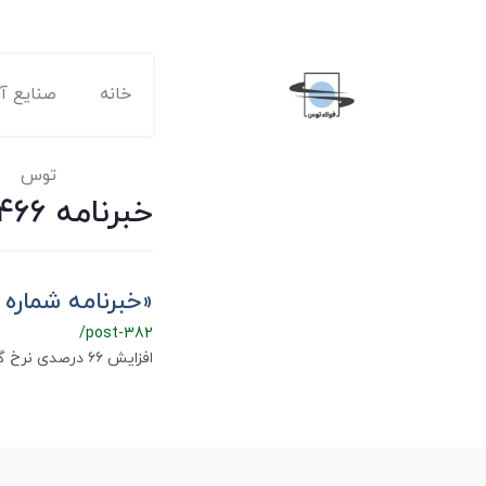
خانه
صنایع آه
توس
خبرنامه 1466 خبرنامه فولاد
«خبرنامه شماره ۱۴۶۶ فولاد» منتشر شد
/post-382
افزایش ۶۶ درصدی نرخ گاز؛ مقابله با سیاست حمایت از تولید!