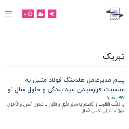
0
تبریک
پیام مدیرعامل هلدینگ فولاد متیل به
مناسبت فرارسیدن عید بندگی و حلول سال نو
/post-417
یَا مُقَلِّبَ الْقُلُوبِ وَ الْأَبْصَارِ یَا مُدَبِّرَ اللَّیْلِ وَ النَّهَارِ یَا مُحَوِّلَ الْحَوْلِ وَ الْأَحْوَالِ
حَوِّلْ حَالَنَا إِلَی أَحْسَنِ الْحَالِ‌