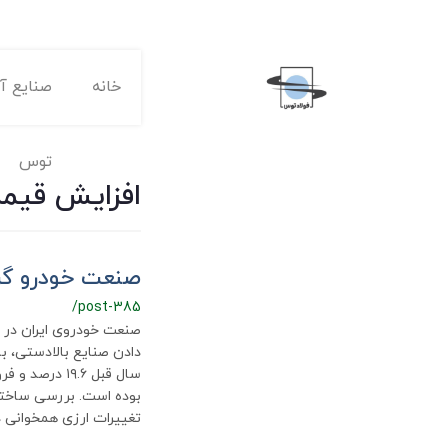
خانه
صنایع آه
توس
افزایش قیم
صنعت خودرو گرف
/post-385
صنعت خودروی ایران در ت
تغییرات ارزی همخوانی د