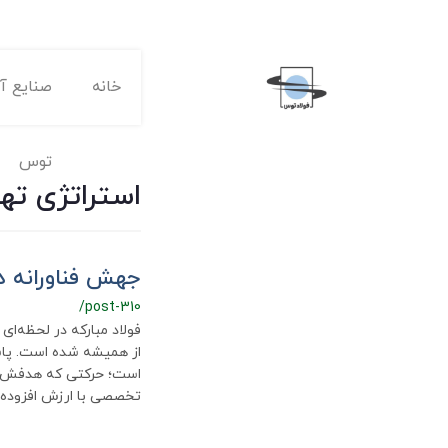
خانه
صنایع آه
توس
استراتژی ته
جهش فناورانه در
/post-310
فولاد مبارکه در لحظه‌ای
است؛ حرکتی که هدفش صرف
تخصصی با ارزش افزوده ب